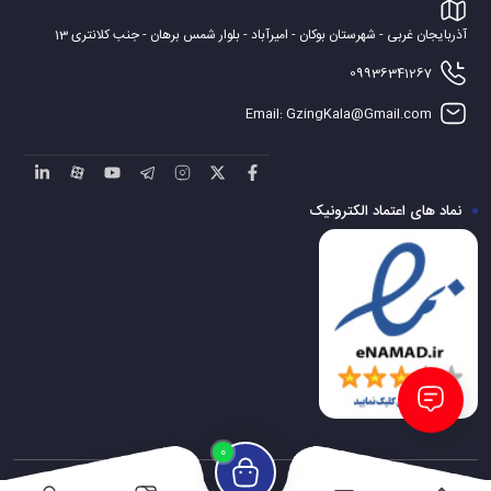
آذربایجان غربی - شهرستان بوکان - امیرآباد - بلوار شمس برهان - جنب کلانتری 13
09936341267
Email: GzingKala@Gmail.com
نماد های اعتماد الکترونیک
0