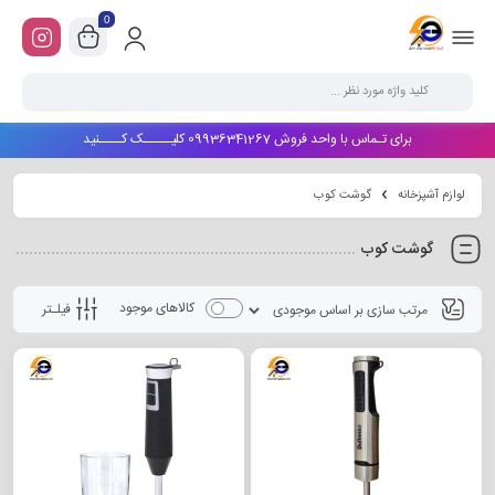
0
برای تـماس با واحد فروش 09936341267 کلیـــــک کــــنید
لوازم آشپزخانه
گوشت کوب
گوشت کوب
کالاهای موجود
فیلـتر