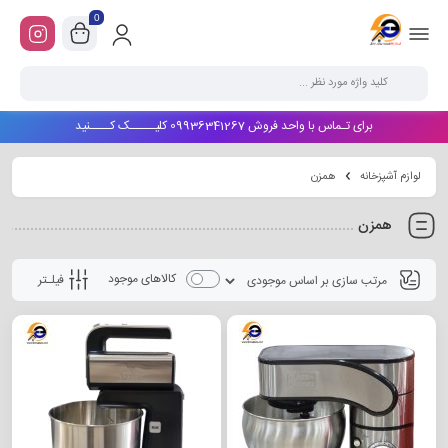
0
برای تـماس با واحد فروش 09936341267 کلیـــــک کــــنید
لوازم آشپزخانه
همزن
همزن
کالاهای موجود
فیلـتر