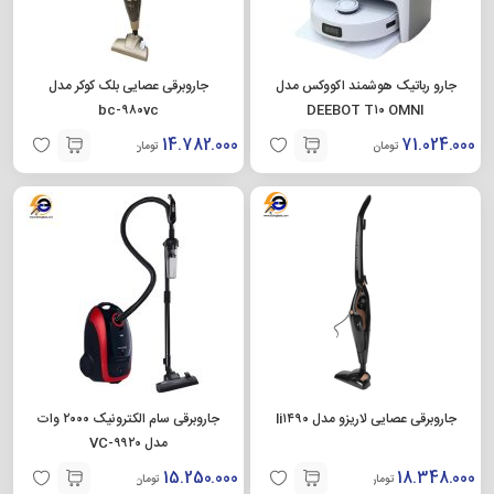
جارو رباتیک هوشمند اکووکس مدل
جاروبرقی عصایی بلک کوکر مدل
bc-۹۸۰vc
DEEBOT T۱۰ OMNI
14.782.000
71.024.000
تومان
تومان
جاروبرقی عصایی لاریزو مدل li۱۴۹۰
جاروبرقی سام الکترونیک ۲۰۰۰ وات
مدل VC-۹۹۲۰
15.250.000
18.348.000
تومان
تومان