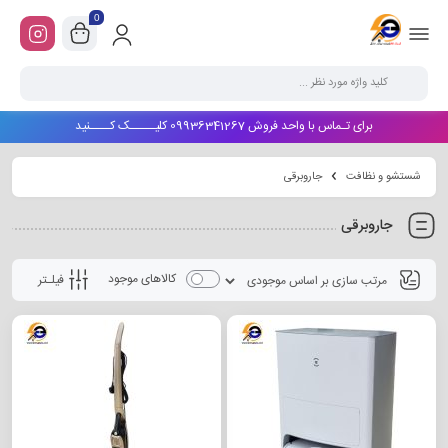
0
برای تـماس با واحد فروش 09936341267 کلیـــــک کــــنید
شستشو و نظافت
جاروبرقی
جاروبرقی
کالاهای موجود
فیلـتر