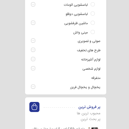
لباسشویی اتومات
لباسشویی دوقلو
ماشین ظرفشویی
مینی واش
صوتی و تصویری
طرح های تخفیف
لوازم آشپزخانه
لوازم شخصی
متفرقه
یخچال و یخچال فریزر
پر فروش ترین
محبوب ترین ها
پر بحث ترین