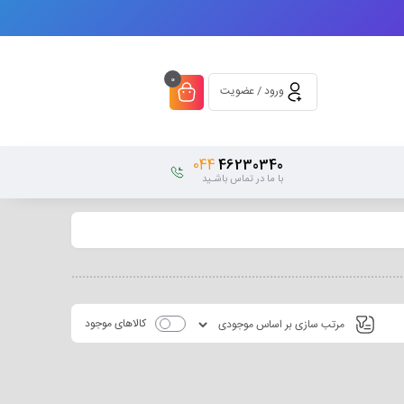
0
ورود / عضویت
044
46230340
با ما در تماس باشـید
کالاهای موجود