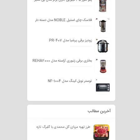
پتو شور 35 کیلویی آذران برتر مدل بی نظیر
فلاسک چای استیل NOBLE مدل دسته دار
زودپز برقی پرشیا مدل PR-407
بخاری برقی زنبوری آراسته مدل REHA2000
توستر نوبل کینگ مدل NF-1004
آخرین مطالب
طرز تهیه مربای گل محمدی با گلبرگ تازه