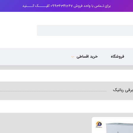
برای تـماس با واحد فروش 09936341267 کلیـــــک کــــنید
فروشگاه
خرید اقساطی
برقی رباتیک