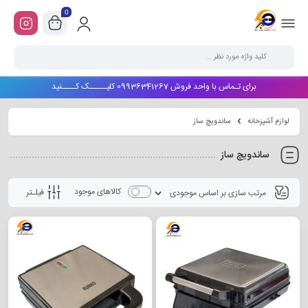
0
برای تـماس با واحد فروش 09936341267 کلیـــــک کــــنید
لوازم آشپزخانه
ساندویچ ساز
ساندویچ ساز
کالاهای موجود
فیلـتر