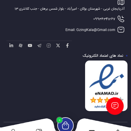
آذربایجان غربی - شهرستان بوکان - امیرآباد - بلوار شمس برهان - جنب کلانتری 13
09936341267
Email: GzingKala@Gmail.com
نماد های اعتماد الکترونیک
0