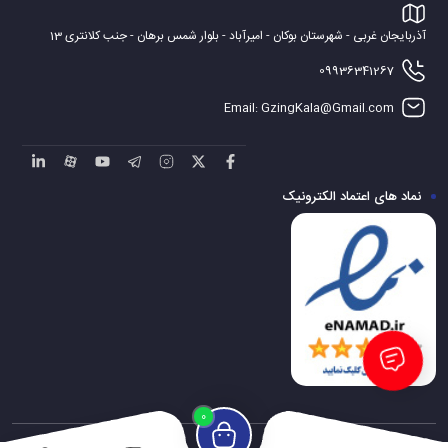
آذربایجان غربی - شهرستان بوکان - امیرآباد - بلوار شمس برهان - جنب کلانتری 13
09936341267
Email: GzingKala@Gmail.com
نماد های اعتماد الکترونیک
0