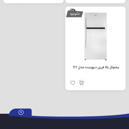
ناموجود
یخچال بالا فریزر دیپوینت مدل T۷