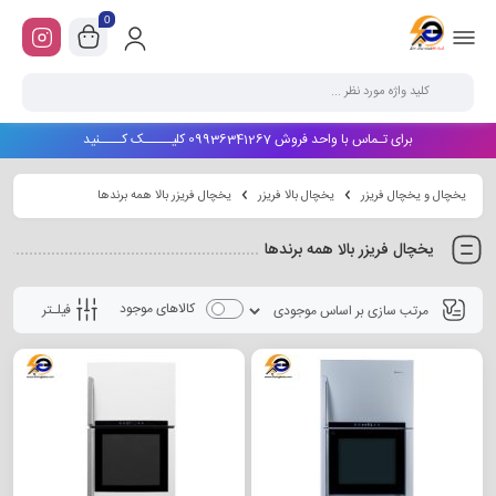
0
برای تـماس با واحد فروش 09936341267 کلیـــــک کــــنید
یخچال و یخچال فریزر
یخچال بالا فریزر
یخچال فریزر بالا همه برندها
یخچال فریزر بالا همه برندها
کالاهای موجود
فیلـتر