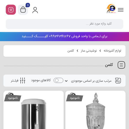
0
برای تـماس با واحد فروش 09936341267 کلیـــــک کــــنید
لوازم آشپزخانه
نوشیدنی ساز
کلمن
کلمن
کالاهای موجود
فیلـتر
ناموجود
ناموجود