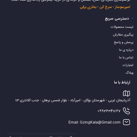
اسپرسوساز
-
سرخ کن
-
بخاری برقی
دسترسی سریع
لیست محصولات
پیگیری سفارش
پرسش و پاسخ
درباره ی ما
تماس با ما
اعتبارات
وبلاگ
ارتباط با ما
آذربایجان غربی - شهرستان بوکان - امیرآباد - بلوار شمس برهان - جنب کلانتری 13
09936341267
Email: GzingKala@Gmail.com