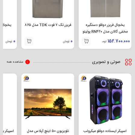
یخچال فریزر دوقلو دستگیره
فریزر تک ۷ فوت TDK مدل ۸۶۵
مخفی گالان مدل RN۴۲۰ پولیتو
م
0
0
152.700.000
تومان
تومان
تومان
صوتی و تصویری
مشاهده همه
اسپیکر ایستاده دوقلو میکرولب
تلویزیون ۵۰ اینچ آپلاس مدل