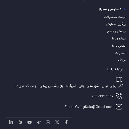
دسترسی سریع
لیست محصولات
پیگیری سفارش
پرسش و پاسخ
درباره ی ما
تماس با ما
اعتبارات
وبلاگ
ارتباط با ما
آذربایجان غربی - شهرستان بوکان - امیرآباد - بلوار شمس برهان - جنب کلانتری 13
09936341267
Email: GzingKala@Gmail.com