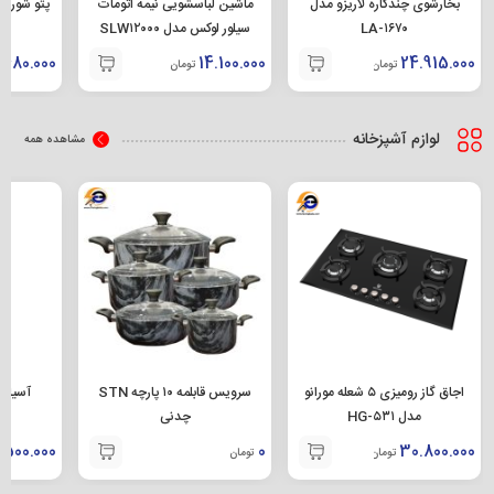
بخارشوی چندکاره لاریزو مدل
ماشین لباسشویی نیمه اتومات
پتو شور پاکیزان ۳۰ 
LA-۱۶۷۰
سیلور لوکس مدل SLW۱۲۰۰۰
.480.000
14.100.000
24.915.000
تومان
تومان
لوازم آشپزخانه
مشاهده همه
اجاق گاز رومیزی ۵ شعله مورانو
سرویس قابلمه ۱۰ پارچه STN
آسیاب
مدل HG-۵۳۱
چدنی
.500.000
0
30.800.000
تومان
تومان