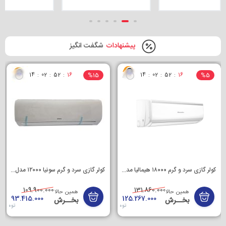
پیشنهادات
شگفت انگیز
%15
%5
14
02
52
14
14
02
52
14
کولر گازی سرد و گرم ۱۸۰۰۰ هیمالیا مدل HAC۱۸-CH
کولر گازی سرد و گرم سونیا ۱۲۰۰۰ مدل SU-AC۱۲ TRY
109.900.000
131.860.000
همین حالا
همین حالا
93.415.000
125.267.000
بخــرش
بخــرش
تومان
تومان