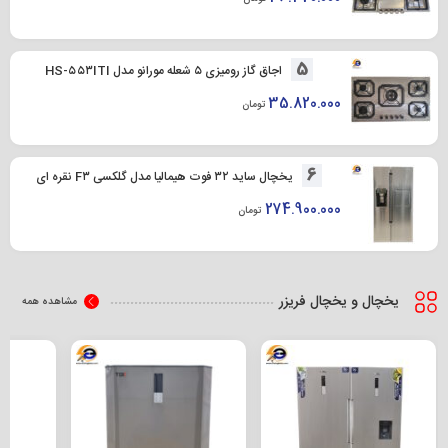
5
اجاق گاز رومیزی ۵ شعله مورانو مدل HS-۵۵۳ITI
35.820.000
تومان
6
یخچال ساید ۳۲ فوت هیمالیا مدل گلکسی F۳ نقره ای
274.900.000
تومان
یخچال و یخچال فریزر
مشاهده همه