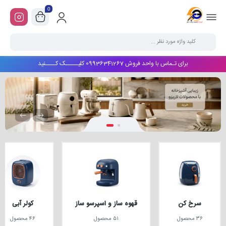
0
برای تـماس با واحد فروش 09936341267 کلیـــــک کــــنید
سرخ کن
قهوه ساز و اسپرسو ساز
کولر آبی
۳۶ محصول
۵۱ محصول
۴۶ محصول