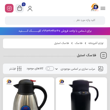
0
برای تـماس با واحد فروش 09936341267 کلیـــــک کــــنید
لوازم آشپزخانه
فلاسک
فلاسک استیل
فلاسک استیل
کالاهای موجود
فیلـتر