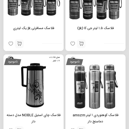
فلاسک ۱.۵ لیتر جی کا (jk)
فلاسک مسافرتی jk یک لیتری
ناموجود
ناموجود
فلاسک کوهنوردی ۱ لیتر amszm
فلاسک چای استیل NOBLE مدل دسته
دماسنج دار
دار