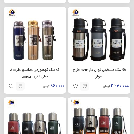
فلاسک مسافرتی لیوان دار szm طرح
فلاسک کوهنوردی دماسنج دار ۸۰۰
سرباز
میلی لیتر amszm
960.000
2.250.000
تومان
تومان
+
+