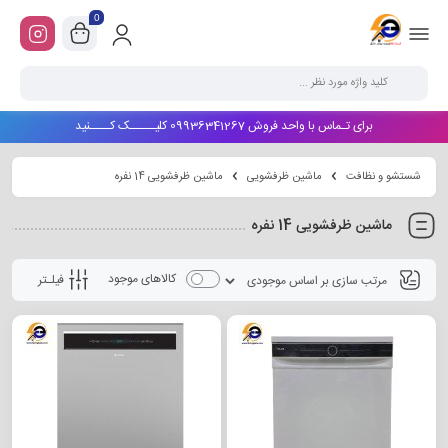
0
برای تـماس با واحد فروش 09936341267 کلیـــــک کــــنید
شستشو و نظافت
ماشین ظرفشویی
ماشین ظرفشویی 14 نفره
ماشین ظرفشویی 14 نفره
کالاهای موجود
فیلـتر