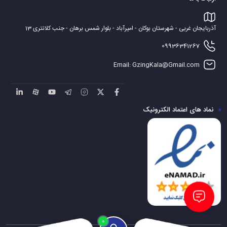
آذربایجان غربی - شهرستان بوکان - امیرآباد - بلوار شمس برهان - جنب کلانتری 13
09936341267
Email: GzingKala@Gmail.com
نماد های اعتماد الکترونیک
0