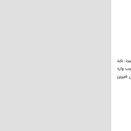
د. باید
یب وارد
ش شیرین