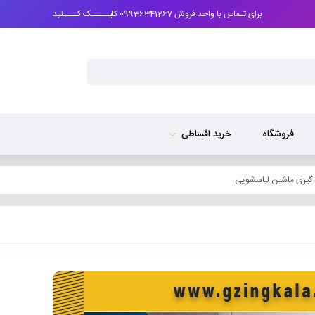
برای تـماس با واحد فروش 09936341267 کلیـــــک کــــنید
فروشگاه
خرید اقساطی
گیری ماشین لباسشویی