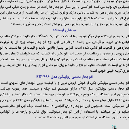
مدل دیگر اتو بخار، مخزن دار می باشد که به دلیل جدا بودن مخزن و ذخیره آبی که دارند بخار
بسیار زیادی تولید می کنند. اتو کشی با این مدل اتو بخار ها راحت تر است و زمان خیلی کمی نیاز
دارد، میزان بخار دهی به شدت بالایی دارند و توان قدرتی آن ها زیاد است. از مزیت های این
نوع اتو بخار این است که با انواع پارچه ها سازگاری دارند و دارای سیستم ضد روب می باشند.
وزن اتو بخار های مخزن دار از اتو بخار های معمولی بیشتر است و کمی سنگین تر هستند.
اتو های ایستاده
اتو بخارهای ایستاده نوع دیگر اتو بخارها است که تنها یک دستگاه بخار دارند و بیشتر مناسب
لباس های ظریف و قیمتی می باشند. در طراحی این نوع اتو بخار توجه ویژه ای به کیفیت
بخاردهی و ظرفیت اتو کشی شده است. کارایی بسیار بالایی دارند و قیمت آن ها نسبت به اتو
های پرسی و مخزن دار مناسب تر است. این اتو بخار برای کسانی که می خواهند کارهای خود را
ایستاده انجام دهند بسیار مناسب است و برای اتو کردن لباس های مجلسی بسیار مناسب است.
اتو های ایستاده قابلیت تننظیم ارتفاع را دارند و برای اتو کشی انواع پرده، پارچه های ابریشمی و
توری گزینه خیلی خوبی است.
اتو بخار دستی زولینگن مدل ES2496
اتو بخار دستی زولینگن یکی از خوش فروش ترین و با کیفیت ترین اتوبخار های امروزی است.
اتو بخار دستی زولینگن مدل ۲۴۹۶ دارای سیستم ضد چکه و سیستم ضد رسوب میباشد.
همچنین این دستگاه از یک ولوم برای تنظیم اتو بخار بهره مند است. اتو بخار دستی زولینگن
مدل ۲۴۹۶ دارای توان مصرفی ۲۴۰۰ وات میباشد. اتو بخار دستی زولینگن مدل ۲۴۹۶ جنس کفی
آن سرامیکی است. همچنین این اتو بخار دارای گارانتی ۱۲ ماهه است. رنگ این اتو بخار دستی
سفید و آبی میباشد. با استفاده از این اتو بخار میتوانید انواع لباس و پارچه ها را اتوکشی
فرمایید. این دستگاه طبق استاندارد های بین المللی ساخته شده است.