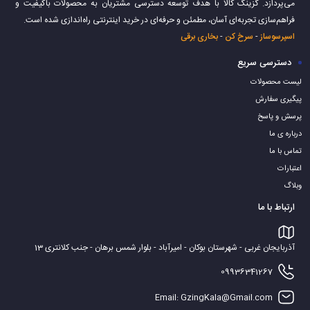
می‌پردازد. گزینگ کالا با هدف توسعه دسترسی مشتریان به محصولات باکیفیت و
فراهم‌سازی تجربه‌ای آسان، مطمئن و حرفه‌ای در خرید اینترنتی راه‌اندازی شده است.
اسپرسوساز
-
سرخ کن
-
بخاری برقی
دسترسی سریع
لیست محصولات
پیگیری سفارش
پرسش و پاسخ
درباره ی ما
تماس با ما
اعتبارات
وبلاگ
ارتباط با ما
آذربایجان غربی - شهرستان بوکان - امیرآباد - بلوار شمس برهان - جنب کلانتری 13
09936341267
Email: GzingKala@Gmail.com