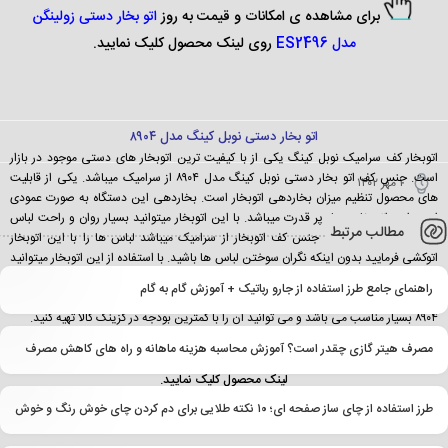
برای مشاهده ی امکانات و قیمت به روز
اتو بخار دستی زولینگن
مدل ES2496
روی لینک محصول کلیک نمایید.
اتو بخار دستی نوبل کینگ مدل ۸۹۰۴
اتوبخار کف سرامیک نوبل کینگ یکی از با کیفیت ترین اتوبخار های دستی موجود در بازار
است. جنس کف اتو بخار دستی نوبل کینگ مدل ۸۹۰۴ از سرامیک میباشد. یکی از قابلیت
۱ مهر ۱۴۰۲
های محصول تنظیم میزان بخاردهی اتوبخار است. بخاردهی این دستگاه به صورت عمودی
است این اتوبخار بسیار پر قدرت میباشد. با این اتوبخار میتوانید بسیار روان و راحت لباس
مطالب مرتبط
هایتان را اتوکشی کنید. جنس کف اتوبخار از سرامیک میباشد لباس ها را با این اتوبخار
اتوکشی فرمایید بدون اینکه نگران سوختن لباس ها باشید. با استفاده از این اتوبخار میتوانید
به راحتی لباس ها، پرده، ملحفه ها را اتوکشی کنید. توان اتوبخار برقی نوبل کینگ ۲۲۰۰ وات
راهنمای جامع طرز استفاده از جارو رباتیک + آموزش گام به گام
است. این دستگاه از گارانتی ۲۴ ماه برخوردار میباشد. قیمت اتو بخار دستی نوبل کینگ مدل
۸۹۰۴ بسیار مناسب می باشد و می توانید آن را با کمترین بودجه در گزینگ کالا تهیه کنید.
مصرف هیتر گازی چقدر است؟ آموزش محاسبه هزینه ماهانه و راه های کاهش مصرف
برای مشاهده ی امکانات و قیمت به روز
اتو بخار دستی نوبل کینگ مدل ۸۹۰۴
روی
لینک محصول کلیک نمایید.
طرز استفاده از چای ساز صفحه ای؛ ۱۰ نکته طلایی برای دم کردن چای خوش رنگ و خوش طعم