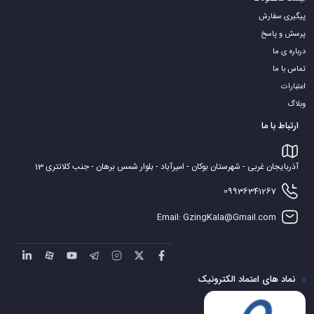
پیگیری سفارش
پرسش و پاسخ
درباره ی ما
تماس با ما
اعتبارات
وبلاگ
ارتباط با ما
آذربایجان غربی - شهرستان بوکان - امیرآباد - بلوار شمس برهان - جنب کلانتری 13
09936341267
Email: GzingKala@Gmail.com
نماد های اعتماد الکترونیک