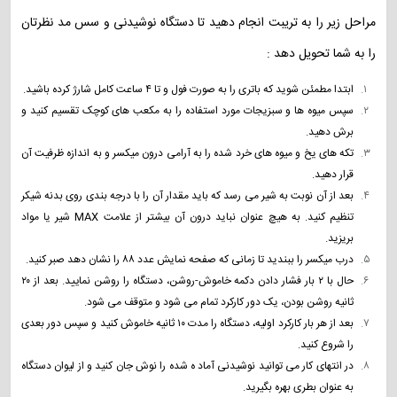
مراحل زیر را به تریبت انجام دهید تا دستگاه نوشیدنی و سس مد نظرتان
را به شما تحویل دهد :
ابتدا مطمئن شوید که باتری را به صورت فول و تا ۴ ساعت کامل شارژ کرده باشید.
سپس میوه ها و سبزیجات مورد استفاده را به مکعب های کوچک تقسیم کنید و
برش دهید.
تکه های یخ و میوه های خرد شده را به آرامی درون میکسر و به اندازه ظرفیت آن
قرار دهید.
بعد از آن نوبت به شیر می رسد که باید مقدار آن را با درجه بندی روی بدنه شیکر
تنظیم کنید. به هیچ عنوان نباید درون آن بیشتر از علامت MAX شیر یا مواد
بریزید.
درب میکسر را ببندید تا زمانی که صفحه نمایش عدد ۸۸ را نشان دهد صبر کنید.
حال با ۲ بار فشار دادن دکمه خاموش-روشن، دستگاه را روشن نمایید. بعد از ۲۰
ثانیه روشن بودن، یک دور کارکرد تمام می شود و متوقف می شود.
بعد از هر بار کارکرد اولیه، دستگاه را مدت ۱۰ ثانیه خاموش کنید و سپس دور بعدی
را شروع کنید.
در انتهای کار می توانید نوشیدنی آماد ه شده را نوش جان کنید و از لیوان دستگاه
به عنوان بطری بهره بگیرید.