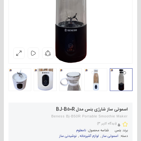
اسموتی ساز شارژی بنس مدل BJ-B۵۰R
Beness Bj-B50R Portable Smoothie Maker
(دیدگاه کاربر
3
)
5
برند:
بنس
شناسه محصول:
نامعلوم
دسته:
اسموتی ساز
,
لوازم آشپزخانه
,
نوشیدنی ساز