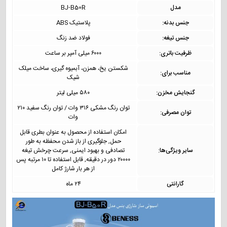
مدل
BJ-B50R
جنس بدنه:
پلاستیک ABS
جنس تیغه:
فولاد ضد زنگ
ظرفیت باتری:
۶۰۰۰ میلی آمپر بر ساعت
شکستن یخ، همزن، آبمیوه گیری، ساخت میلک
مناسب برای:
شیک
گنجایش مخزن:
۵۸۰ میلی لیتر
توان رنگ مشکی ۳۱۶ وات / توان رنگ سفید ۲۱۰
توان مصرفی:
وات
امکان استفاده از محصول به عنوان بطری قابل
حمل, جلوگیری از باز شدن محفظه به طور
سایر ویژگی‌ها:
تصادفی و بهبود ایمنی, سرعت چرخش تیغه
۲۰۰۰۰ دور در دقیقه, قابل استفاده تا ۱۰ مرتبه پس
از هر بار شارژ کامل
گارانتی
۲۴ ماه