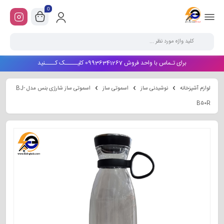
0
برای تـماس با واحد فروش 09936341267 کلیـــــک کــــنید
لوازم آشپزخانه
نوشیدنی ساز
اسموتی ساز
اسموتی ساز شارژی بنس مدل BJ-
B۵۰R