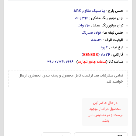
جنس پارچ :
پلاستیک مقاوم ABS
توان موتور رنگ مشکی :
316 وات
توان موتور رنگ سیفد :
210 وات
جنس تیغه ها :
فولاد ضدزنگ
ظرفیت ظرف :
580ml
نوع تیغه :
6 پره
گارانتی :
24 ماه (
BENESS
)
شناسه کالا (
سامانه جامع تجارت
) :
2901277401996
تمامی سفارشات بعد از تست کامل محصول و بسته بندی انحصاری، ارسال
خواهند شد.
در حال حاضر این
محصول در انبار موجود
نیست و در دسترس نمی
باشد.