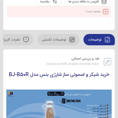
افزودن به علاقه مندی ها
مقایسه
موجود نیست
توضیحات
توضیحات تکمیلی
نظرات کاربران
نقد و بررسی اجمالی
beness bj-b50R portable smoothie maker
خرید شیکر و اسموتی ساز شارژی بنس مدل BJ-B50R