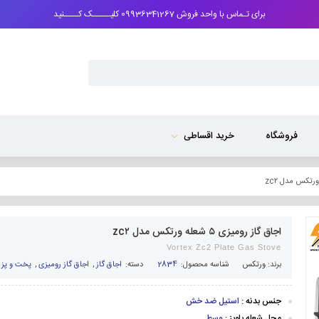
برای تـماس با واحد فروش 09936341267 کلیـــــک کــــنید
فروشگاه
خرید اقساطی
اجاق گاز رومیزی ۵ شعله ورتکس مدل zc۲
Vortex Zc2 Plate Gas Stove
برند:
ورتکس
شناسه محصول:
2834
دسته:
اجاق گاز
,
اجاق گاز رومیزی
,
پخت و پز
,
جنس بدنه :
استیل ضد خش
محل شعله پلوپز :
وسط