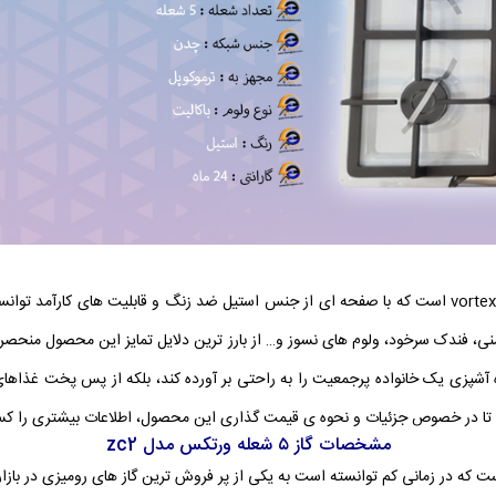
گاز ورتکس zc2 از مدل اجاق گاز های رومیزی و ۵ شعله شرکت vortex است که با صفحه ای از جنس استیل ضد زن
منی، فندک سرخود، ولوم های نسوز و… از بارز ترین دلایل تمایز این محصول منحصر ب
zc نه تنها میتواند نیاز روزمره آشپزی یک خانواده پرجمعیت را به راحتی بر آورده کند، بلکه از پ
ید تا در خصوص جزئیات و نحوه ی قیمت گذاری این محصول، اطلاعات بیشتری را ک
مشخصات گاز ۵ شعله ورتکس مدل zc2