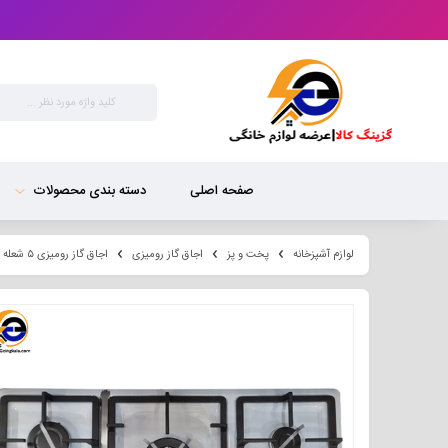
صفحه اصلی
دسته بندی محصولات
لوازم آشپزخانه
پخت و پز
اجاق گاز رومیزی
اجاق گاز رومیزی ۵ شعله ورتکس مدل zc۲