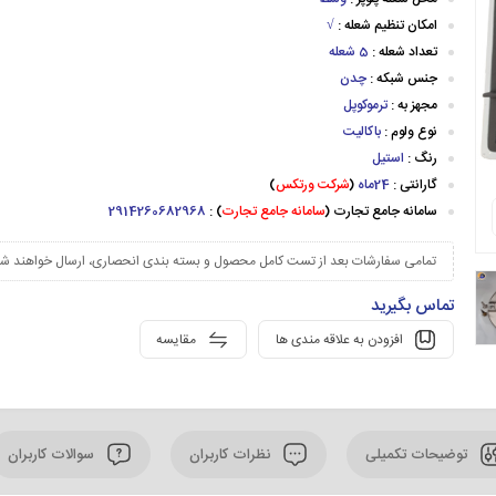
امکان تنظیم شعله :
√
تعداد شعله :
5 شعله
جنس شبکه :
چدن
مجهز به :
ترموکوپل
نوع ولوم :
باکالیت
رنگ :
استیل
گارانتی :
24ماه
(
شرکت ورتکس
)
سامانه جامع تجارت (
سامانه جامع تجارت
) :
2914260682968
تمامی سفارشات بعد از تست کامل محصول و بسته بندی انحصاری، ارسال خواهند شد
تماس بگیرید
افزودن به علاقه مندی ها
مقایسه
توضیحات تکمیلی
نظرات کاربران
سوالات کاربران