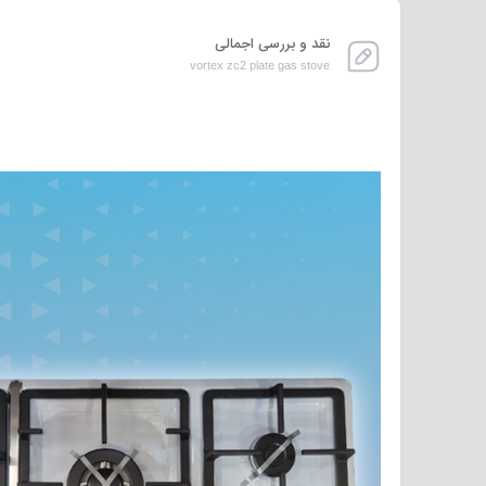
نقد و بررسی اجمالی
vortex zc2 plate gas stove