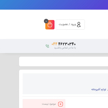
0
ورود / عضویت
044
46230340
با ما در تماس باشـید
لوازم آشپزخانه
موجود نیست