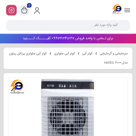
0
برای تـماس با واحد فروش 09936341267 کلیـــــک کــــنید
سرمایشی و گرمایشی
کولر آبی
کولر آبی سلولزی
کولر آبی سلولزی پرتابل ریتون
مدل vento ۷۰۰۰