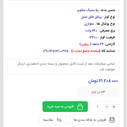
جنس بدنه :
پلاستیک مقاوم
نوع کولر :
پرتابل قابل حمل
نوع پوشال ها :
سلولزی
برق مصرفی :
220 ولت
ظرفیت کولر :
3300
گارانتی:
24 ماهه (
ریتون
)
شناسه کالا (
سامانه جامع تجارت
) :
2901357200625
تمامی سفارشات بعد از تست کامل محصول و بسته بندی انحصاری، ارسال
خواهند شد.
21.208.000
تومان
36 در انبار
افزودن به سبد خرید
افزودن به علاقه مندی ها
مقایسه