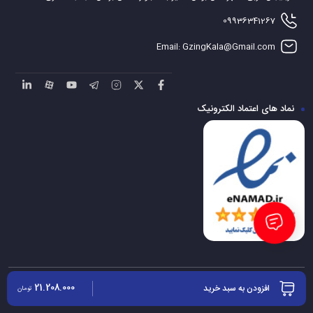
بسیار به صرفه است.
مصرف پایین انرژی باعث می‌ شود که بتوان در
09936341267
ساعات طولانی از کولر استفاده کرد، بدون توجه به افزایش هزینه‌ ها. این
Email: GzingKala@Gmail.com
موضوع به‌ ویژه در فصل تابستان که دستگاه‌ های زیادی روشن است،
بیشتر پیدا می‌ کند.
5)
مخزن آب ۴۵ لیتری؛ استفاده طولانی بدون نیاز به پر کردن مداوم
نماد های اعتماد الکترونیک
این کولر به مخزن آب ۴۵ لیتری مجهز شده است که شرایط مناسبی برای
استفاده مداوم در طول روز فراهم می‌ کند. حجم بالای مخزن باعث می‌
شود دفعات اتمام آب مخزن کاهش پیدا کند و کاربر ساعت‌ های طولانی از
دستگاه استفاده کند.
این ویژگی به‌ خصوص برای محیط‌ های کاری،
فروشگاه‌ ها یا منازلی که کولر زمان زیادی روشن است، بسیار کاربردی
خواهد بود.
چرا باید کولر پرتابل ریتون vento ۷۰۰۰ را خرید؟
21.208.000
افزودن به سبد خرید
ویژگی
مزیت برای شما
تومان
کلیه حقوق مادی و معنوی برای این سایت محفوظ می باشد | طراحی و پشتیبانی : شرکت مهندسی تکاور سایبر 068