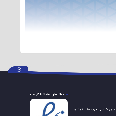
خرید ویژه ای به بازار عرضه می گردد. این دستگاه با ترکیبی هوشمندانه از ساب ووفر های قوی،
توان بالا و پنل تنظیمات مجهز توانسته است تجربه کاربری بی نظیری را به مخاطبین ارائه دهد. توان خروجی ۲۴۰ rms، شش ساب ۱۰ اینچ، ۴ تویتر، ۲ ورودی یو اس بی، سیستم کارائوکه و… از بارزترین مزیت های
 قصد خرید باند خانگی m10302 را دارید و می خواهید از تمامی قابلیت های آن مطلع باشید، پیشنهاد می شود تا انتهای این مطلب را
نماد های اعتماد الکترونیک
 - بلوار شمس برهان - جنب کلانتری