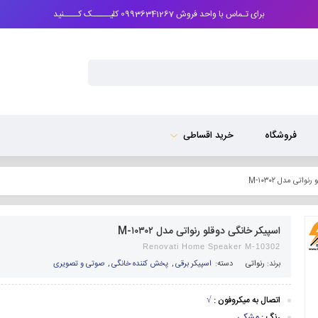
برای تـماس با واحد فروش 09936341267 کلیـــــک کــــنید
فروشگاه
خرید اقساطی
اتی مدل M-۱۰۳۰۲
اسپیکر خانگی دوقلو رنواتی مدل M-۱۰۳۰۲
Renovati Home Speaker M-10302
برند:
رنواتی
دسته:
اسپیکر برقی
,
پخش کننده خانگی
,
صوتی و تصویری
اتصال به میکروفون :
√
رنگ :
مشکی