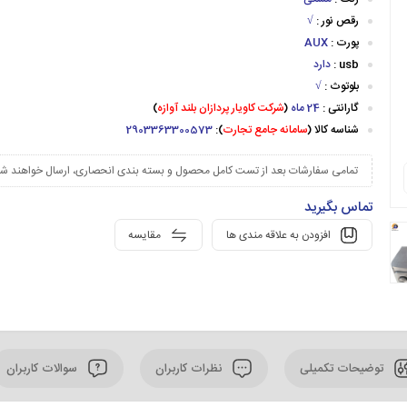
رقص نور :
√
پورت :
AUX
usb :
دارد
بلوتوث :
√
گارانتی :
24 ماه
(
شرکت کاویار پردازان بلند آوازه
)
شناسه کالا (
سامانه جامع تجارت
):
2903363300573
تمامی سفارشات بعد از تست کامل محصول و بسته بندی انحصاری، ارسال خواهند شد
تماس بگیرید
افزودن به علاقه مندی ها
مقایسه
توضیحات تکمیلی
نظرات کاربران
سوالات کاربران