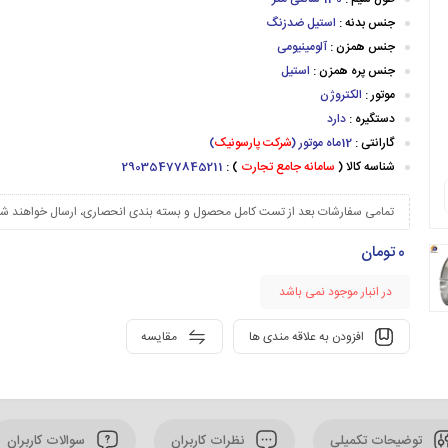
جنس بدنه :
استیل ضدزنگ
جنس همزن :
آلومینیومی
جنس پره همزن :
استیل
موتور :
الکتروژن
دستگیره :
دارد
گارانتی :
12ماه موتور (
شرکت پارسونیک
)
شناسه کالا (
سامانه جامع تجارت
) :
29035477845211
تمامی سفارشات بعد از تست کامل محصول و بسته بندی انحصاری، ارسال خواهند شد
0
تومان
در انبار موجود نمی باشد
افزودن به علاقه مندی ها
مقایسه
توضیحات تکمیلی
نظرات کاربران
سوالات کاربران