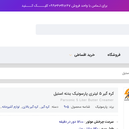
برای تـماس با واحد فروش 09936341267 کلیـــــک کــــنید
فروشگاه
خرید اقساطی
کره گیر ۵ لیتری پارسونیک بدنه استیل
Parsonic 5 Liter Butter Creamer
برند:
پارسونیک
شناسه محصول:
905
دسته:
کره گیر
,
کره گیر بالازن
,
لوازم آشپزخانه
,
سرعت چرخش موتور :
1200 دور در دقیقه
طول سیم :
130 سانتی متر