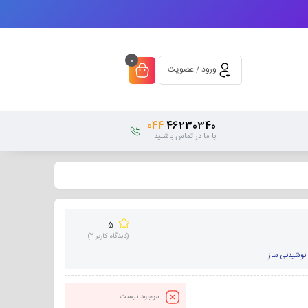
0
ورود / عضویت
044
46230340
با ما در تماس باشـید
5
(دیدگاه کاربر
2
)
نوشیدنی ساز
موجود نیست