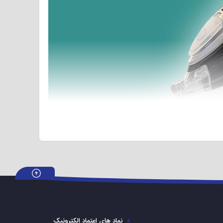
اتو بخار دستی نوبل کینگ مدل NK-SI9909 یکی از بهترین و با کیفیت ترین اتوبخار های دستی برند نوبل کینگ است دارای سیستم ضد چکه و سیستم قطع کن خودکار میباشد. اتوبخار نوبل کینگ دارای توان ۲۴۰۰
از این اتوبخار میتوانید لباس هایتان را بسیار راحت و آسان اتوکشی نمایید. ظرفیت مخزن آب اتوبخار نوبل کینگ ۳۹۰ میلی لیتر است. با استفاده از این نوع اتوبخار میتوانید انواع لباس ها،
نماد های اعتماد الکترونیک