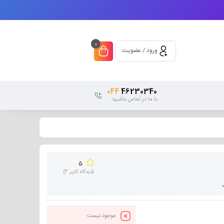
0
ورود / عضویت
044
46230340
با ما در تماس باشـید
5
(دیدگاه کاربر
4
)
موجود نیست