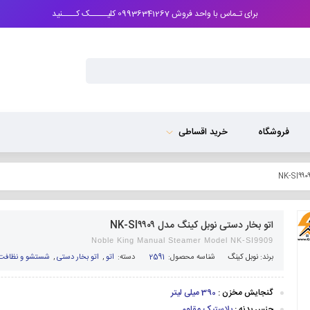
برای تـماس با واحد فروش 09936341267 کلیـــــک کــــنید
فروشگاه
خرید اقساطی
اتو بخار دستی نوبل کینگ مدل NK-SI۹۹۰۹
Noble King Manual Steamer Model NK-SI9909
برند:
نوبل کینگ
شناسه محصول:
2591
دسته:
اتو
,
اتو بخار دستی
,
شستشو و نظافت
گنجایش مخزن :
390 میلی لیتر
جنس بدنه :
پلاستیک مقاوم