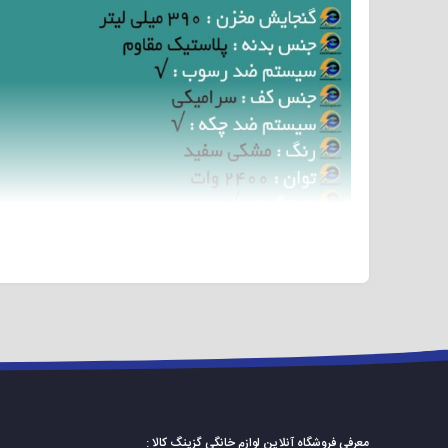
پرده، ملحفه و… را اتوکشی فرمایید. رنگ این اتوبخار نیز سفید و مشکی میباشد. دارای ولتاژ مصرفی ۲۲۰-۲۴۰ ولت است. برای خرید اتو بخا
معرفی فروشگاه آنلاین لوازم خانگی گزینگ کالا :