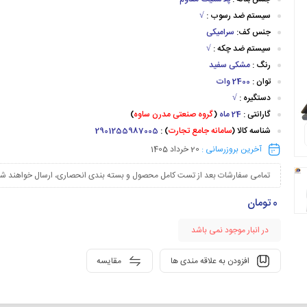
سیستم ضد رسوب :
√
جنس کف:
سرامیکی
سیستم ضد چکه :
√
رنگ :
مشکی سفید
توان :
2400 وات
دستگیره :
√
گارانتی :
24 ماه
(
گروه صنعتی مدرن ساوه
)
شناسه کالا (
سامانه جامع تجارت
) :
2901255987005
آخرین بروزرسانی :
20 خرداد 1405
تمامی سفارشات بعد از تست کامل محصول و بسته بندی انحصاری، ارسال خواهند شد
0
تومان
در انبار موجود نمی باشد
افزودن به علاقه مندی ها
مقایسه