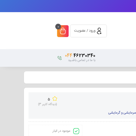
0
ورود / عضویت
044
46230340
با ما در تماس باشـید
5
(دیدگاه کاربر
3
)
رمایشی و گرمایشی
موجود در انبار