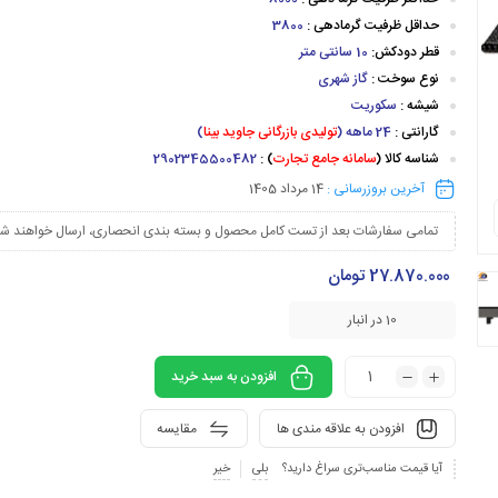
حداقل ظرفیت گرمادهی :
3800
قطر دودکش:
10 سانتی متر
نوع سوخت :
گاز شهری
شیشه :
سکوریت
گارانتی :
24 ماهه (
تولیدی بازرگانی جاوید بینا
)
شناسه کالا (
سامانه جامع تجارت
) :
2902345500482
آخرین بروزرسانی :
14 مرداد 1405
تمامی سفارشات بعد از تست کامل محصول و بسته بندی انحصاری، ارسال خواهند شد
27.870.000
تومان
10 در انبار
افزودن به سبد خرید
افزودن به علاقه مندی ها
مقایسه
آیا قیمت مناسب‌تری سراغ دارید؟
بلی
خیر