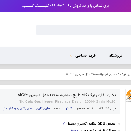
برای تـماس با واحد فروش 09936341267 کلیـــــک کــــنید
فروشگاه
خرید اقساطی
ک کالا طرح شومینه ۲۶۰۰۰ مدل سیمین MC۲۶
بخاری گازی نیک کالا طرح شومینه ۲۶۰۰۰ مدل سیمین MC۲۶
Nic Cala Gas Heater Fireplace Design 26000 Simin Mc26
برند:
نیک کالا
شناسه محصول:
2621
دسته:
بخاری گازی
,
بخاری گازی دودکش دار
,
س
سنسور ODS تنظیم اکسیژن محیط :
√
حداکثر ظرفیت گرما دهی :
8000