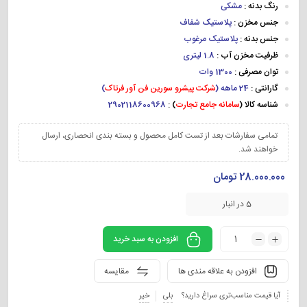
رنگ بدنه :
مشکی
جنس مخزن :
پلاستیک شفاف
جنس بدنه :
پلاستیک مرغوب
ظرفیت مخزن آب :
1.8 لیتری
توان مصرفی :
1300 وات
گارانتی :
24 ماهه
(
شرکت پیشرو سورین فن آور فرتاک
)
شناسه کالا (
سامانه جامع تجارت
) :
2902118600968
تمامی سفارشات بعد از تست کامل محصول و بسته بندی انحصاری، ارسال
خواهند شد.
28.000.000
تومان
5 در انبار
افزودن به سبد خرید
افزودن به علاقه مندی ها
مقایسه
آیا قیمت مناسب‌تری سراغ دارید؟
بلی
خیر