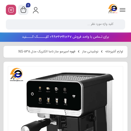
0
برای تـماس با واحد فروش 09936341267 کلیـــــک کــــنید
لوازم آشپزخانه
نوشیدنی ساز
قهوه اسپرسو ساز ناسا الکتریک مدل NS-۵۳۵