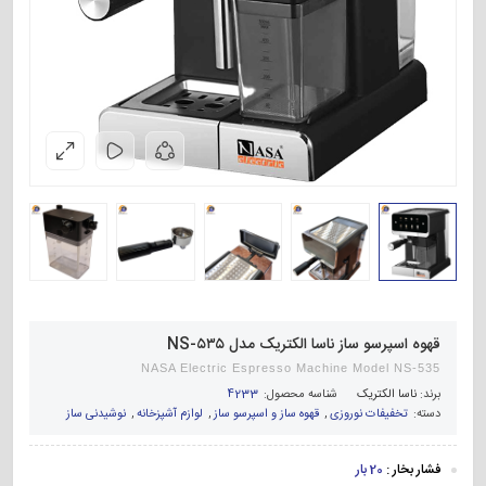
قهوه اسپرسو ساز ناسا الکتریک مدل NS-۵۳۵
NASA Electric Espresso Machine Model NS-535
برند:
ناسا الکتریک
شناسه محصول:
4233
دسته:
تخفیفات نوروزی
,
قهوه ساز و اسپرسو ساز
,
لوازم آشپزخانه
,
نوشیدنی ساز
فشار بخار :
20 بار