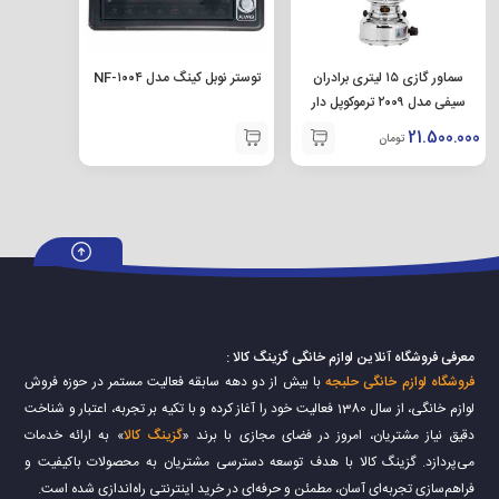
ست کتری و قوری روگازی ظافر مدل ۳۰۵ یکی از بهترین ست کتری و
سماور گازی ۱۵ لیتری برادران
توستر نوبل کینگ مدل NF-۱۰۰۴
قوری های روگازی ظافر است جنس کف این ست کتری و قوری اینداکشن
سیفی مدل ۲۰۰۹ ترموکوپل دار
میباشد.
21.500.000
تومان
معرفی فروشگاه آنلاین لوازم خانگی گزینگ کالا :
فروشگاه لوازم خانگی حلبجه
با بیش از دو دهه سابقه فعالیت مستمر در حوزه فروش
لوازم خانگی، از سال 1380 فعالیت خود را آغاز کرده و با تکیه بر تجربه، اعتبار و شناخت
دقیق نیاز مشتریان، امروز در فضای مجازی با برند «
گزینگ کالا
» به ارائه خدمات
می‌پردازد. گزینگ کالا با هدف توسعه دسترسی مشتریان به محصولات باکیفیت و
فراهم‌سازی تجربه‌ای آسان، مطمئن و حرفه‌ای در خرید اینترنتی راه‌اندازی شده است.