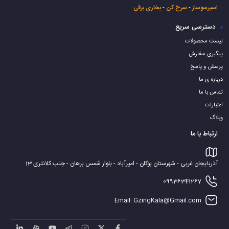
مشخصات ست کتری و قوری روگازی ظافر مدل ۳۰۵
اسپرسوساز
-
سرخ کن
-
بخاری برقی
دسترسی سریع
لیست محصولات
ظرفیت کتری :
۶ لیتر
پیگیری سفارش
پرسش و پاسخ
ظرفیت قوری :
۱ لیتر
درباره ی ما
تماس با ما
جنس بدنه کتری :
استیل ضد زنگ
اعتبارات
وبلاگ
جنس قوری :
چینی
ارتباط با ما
سایز شیر خروجی :
۱۵ میلی متر
آذربایجان غربی - شهرستان بوکان - امیرآباد - بلوار شمس برهان - جنب کلانتری 13
09936341267
جنس دسته کتری :
باکالیت
Email: GzingKala@Gmail.com
جنس کف :
اینداکشن