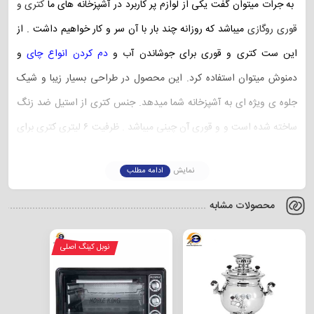
به جرات میتوان گفت یکی از لوازم پر کاربرد در آشپزخانه های ما
کتری و
قوری روگازی
میباشد که روزانه چند بار با آن سر و کار خواهیم داشت .
از
این ست کتری و قوری برای جوشاندن آب و
دم کردن انواع چای
و
دمنوش میتوان استفاده کرد.
این محصول در طراحی بسیار زیبا و شیک
جلوه ی ویژه ای به آشپزخانه شما میدهد.
جنس کتری از استیل ضد زنگ
ساخته شده است و و قوری آن چینی میباشد .
ظرفیت ۶ لیتری کتری برای
چهار نفر میتواند مناسب باشد .
جنس دسته های این کتری باکالیت
نمایش
ادامه مطلب
میباشد و به راحتی نمی سوزد و خراب نمیشود. و شما را در برابر حرارت
داغ کتری محافظت میکند.
جنس کف کتری اینداکشن است و این
محصولات مشابه
محصول با وزن سبکی که دارد به راحتی در داخل آشپزخانه قابل جابه
نوبل کینگ اصلی
جایی میباشد و شما میتوانید در هر جایی که دلخواهتان است آن را قرار
دهید .
سایز شیر خروجی کتری ۱۵ میلی متر میباشد که آب به شکل روان از
آن خارج میشود و کمتر دچار آهک میشود .