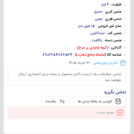
ظرفیت
: 6 لیتر
جنس کتری
: استیل
جنس قوری
: چینی
سایز شیر خروجی
: 15 میلی متر
جنس کف
: اینداکشن
جنس دسته
: باکالیت
گارانتی
: (
گروه تولیدی زر سرخ
)
شناسه کالا (
سامانه جامع تجارت
)
: 2903654876534
آخرین بروزرسانی :
30 خرداد 1405
تمامی سفارشات بعد از تست کامل محصول و بسته بندی انحصاری، ارسال
خواهند شد.
تماس بگیرید
افزودن به علاقه مندی ها
مقایسه
موجود نیست