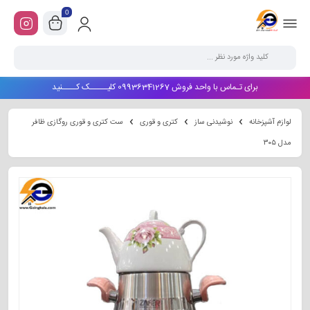
0
برای تـماس با واحد فروش 09936341267 کلیـــــک کــــنید
لوازم آشپزخانه
نوشیدنی ساز
کتری و قوری
ست کتری و قوری روگازی ظافر
مدل ۳۰۵