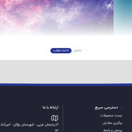
نمایش
ادامه مطلب
شرکت هوریون
میباشد که با طراحی و امکانات ویژه و به روز سعی د
ی بدون قاب و پایه های نقره ای جلوه ی خاصی به دکراسیون خانه شما میدهد.
به
دکوراسیون خانه
دسترسی سریع
ارتباط با ما
لیست محصولات
مشخصات فنی محصول
پیگیری سفارش
آذربایجان غربی - شهرستان بوکان - امیرآباد
13
پرسش و پاسخ