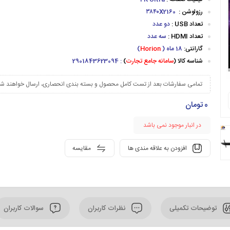
رزولوشن :
۳۸۴۰X2160
تعداد USB :
دو عدد
تعداد HDMI :
سه عدد
گارانتی:
18 ماه (
Horion
)
شناسه کالا (
سامانه جامع تجارت
)
: 2901843623094
تمامی سفارشات بعد از تست کامل محصول و بسته بندی انحصاری، ارسال خواهند شد
0
تومان
در انبار موجود نمی باشد
افزودن به علاقه مندی ها
مقایسه
توضیحات تکمیلی
نظرات کاربران
سوالات کاربران