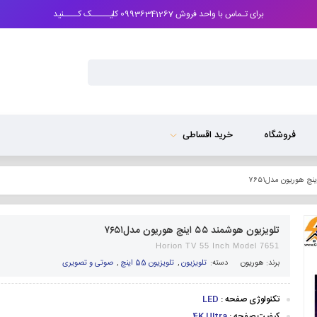
برای تـماس با واحد فروش 09936341267 کلیـــــک کــــنید
فروشگاه
خرید اقساطی
تلویزیون هوشمند ۵۵ اینچ هوریون مدل۷۶۵۱
Horion TV 55 Inch Model 7651
برند:
هوریون
دسته:
تلویزیون
,
تلویزیون 55 اینچ
,
صوتی و تصویری
تکنولوژی صفحه :
LED
کیفیت صفحه :
4K Ultra