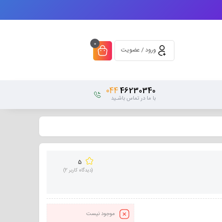
0
ورود / عضویت
044
46230340
با ما در تماس باشـید
5
(دیدگاه کاربر
2
)
موجود نیست