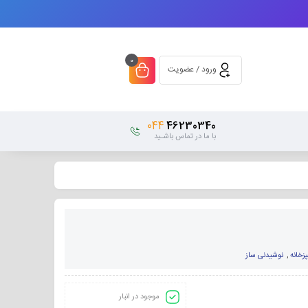
0
ورود / عضویت
044
46230340
با ما در تماس باشـید
زخانه
,
نوشیدنی ساز
موجود در انبار