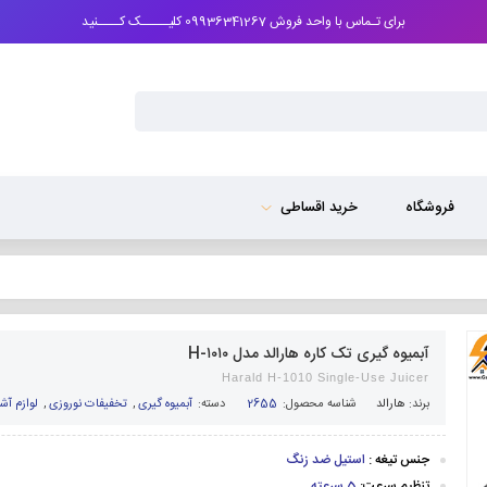
برای تـماس با واحد فروش 09936341267 کلیـــــک کــــنید
فروشگاه
خرید اقساطی
آبمیوه گیری تک کاره هارالد مدل H-۱۰۱۰
Harald H-1010 Single-Use Juicer
برند:
هارالد
شناسه محصول:
2655
دسته:
آبمیوه گیری
,
تخفیفات نوروزی
,
لوازم آشپ
جنس تیغه :
استیل ضد زنگ
تنظیم سرعت:
5 سرعته