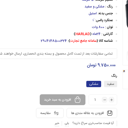
رنگ :
مشکی و سفید
جنس بدنه:
استیل
عملکرد پالس:
√
توان :
800 وات
گارانتی :
24ماه
(
HARLAD
)
شناسه کالا (
سامانه جامع تجارت
):
2904148500324
تمامی سفارشات بعد از تست کامل محصول و بسته بندی انحصاری، ارسال خواهند شد
9.750.000
تومان
رنگ
سفید
مشکی
افزودن به سبد خرید
افزودن به علاقه مندی ها
مقایسه
آیا قیمت مناسب‌تری سراغ دارید؟
بلی
خیر