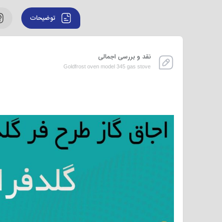
توضیحات
نقد و بررسی اجمالی
Goldfrost oven model 345 gas stove