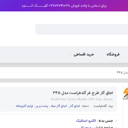
برای تـماس با واحد فروش 09936341267 کلیـــــک کــــنید
فروشگاه
خرید اقساطی
 ۳۴۵
اجاق گاز طرح فر گلدفراست مدل ۳۴۵
Goldfrost Oven Model 345 Gas Stove
برند:
گلدفراست
دسته:
اجاق گاز
,
اجاق گاز مبله
,
پخت و پز
,
لوازم آشپزخانه
جنس بدنه :
الکترو استاتیک
صفحه نمایش :
دیجیتال