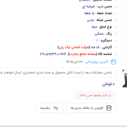
جنس درب :
شیشه ای
تعداد شعله :
5 شعله
جنس شبکه :
چدن
نوع اجاق :
مبله
رنگ :
مشکی
دستگیره :
√
گارانتی :
18 ماه
(
شرکت الماس نیک ران
)
شناسه کالا (
سامانه جامع تجارت
):
2905823600984
آخرین بروزرسانی :
23 تیر 1405
تمامی سفارشات بعد از تست کامل محصول و بسته بندی انحصاری، ارسال خواهند شد
0
تومان
در انبار موجود نمی باشد
افزودن به علاقه مندی ها
مقایسه