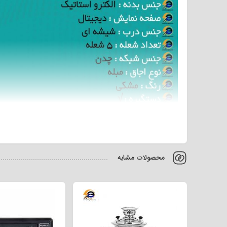
محصولات مشابه
الکترواستاتیک، امکانات لازم برای آشپزی روزانه را در اختیار ش
این مطلب همراه شوید تا در خصوص سایر مشخصات و قیمت خرید گاز مبله گلدفراست مد