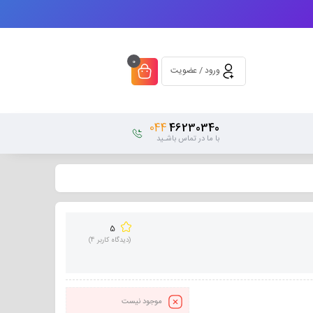
0
ورود / عضویت
044
46230340
با ما در تماس باشـید
5
(دیدگاه کاربر
4
)
موجود نیست