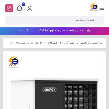
0
برای تـماس با واحد فروش 09936341267 کلیـــــک کــــنید
سرمایشی و گرمایشی
هیتر گازی
هیتر گازی ۱۸۰۰۰ انرژی فن دار مدل GH ۰۶۱۸