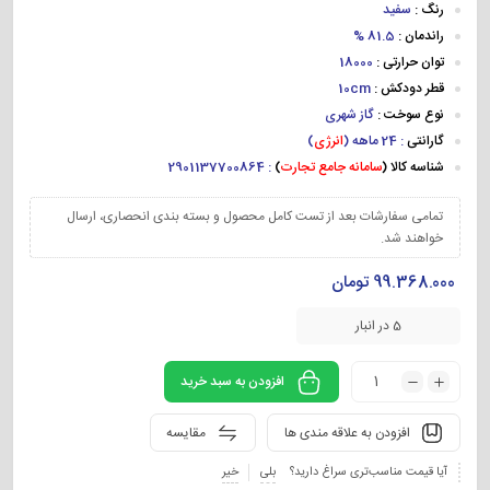
رنگ :
سفید
راندمان :
81.5 %
توان حرارتی :
18000
قطر دودکش :
10cm
نوع سوخت :
گاز شهری
گارانتی
: 24 ماهه (
انرژی
)
شناسه کالا (
سامانه جامع تجارت
)
: 2901137700864
تمامی سفارشات بعد از تست کامل محصول و بسته بندی انحصاری، ارسال
خواهند شد.
99.368.000
تومان
5 در انبار
افزودن به سبد خرید
افزودن به علاقه مندی ها
مقایسه
آیا قیمت مناسب‌تری سراغ دارید؟
بلی
خیر