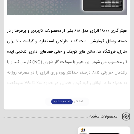
هیتر گازی ۱۸۰۰۰ انرژی مدل ۶۱۸ یکی از محصولات کاربردی و پرطرفدار در
دسته وسایل گرمایشی است که با طراحی استاندارد و کیفیت بالا برای
منازل، فروشگاه‌ ها، سالن‌ های کوچک و حتی فضاهای اداری انتخابی ایده‌
آل محسوب می‌ شود. این هیتر با سوخت گاز شهری (NG) کار می‌ کند و با
راندمان حرارتی ۸۱.۵ درصد، حداکثر بهره‌ وری انرژی را در مصرف روزانه
به همراه دارد. توانایی گرم کردن فضایی در حدود ۲۰۰ تا ۳۶۰ مترمکعب
باعث می‌ شود تا در محیط‌ های متوسط و نسبتاً بزرگ به خوبی پاسخگوی
نمایش
ادامه مطلب
نیازهای گرمایشی باشد. از طرفی فن آکسیال تعبیه‌ شده در این مدل، گرما
را به شکل یکنواخت در محیط پخش کرده و دمایی متعادل و دلپذیر ایجاد
محصولات مشابه
می‌ کند. برای آشنایی بیشتر با مشخصات فنی و همچنین اطلاع از قیمت