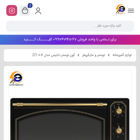
0
برای تـماس با واحد فروش 09936341267 کلیـــــک کــــنید
لوازم آشپزخانه
توستر و مایکروفر
آون توستر داتیس مدل DT-۸۱۲