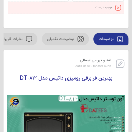
موجود نیست
توضیحات
توضیحات تکمیلی
نظرات کاربران
نقد و بررسی اجمالی
datis dt-812 toaster oven
بهترین فر برقی رومیزی داتیس مدل DT-۸۱۲