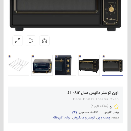
آون توستر داتیس مدل DT-۸۱۲
Datis Dt-812 Toaster Oven
(دیدگاه کاربر
6
)
5
برند:
داتیس
شناسه محصول:
1361
دسته:
پخت و پز
,
توستر و مایکروفر
,
لوازم آشپزخانه