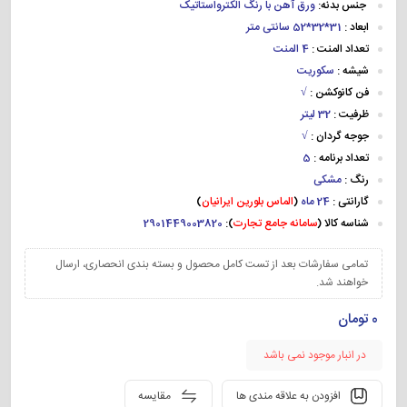
جنس بدنه:
ورق آهن با رنگ الکترواستاتیک
ابعاد :
31*32*52 سانتی متر
تعداد المنت :
4 المنت
شیشه :
سکوریت
فن کانوکشن :
√
ظرفیت :
32 لیتر
جوجه گردان :
√
تعداد برنامه :
5
رنگ :
مشکی
گارانتی :
24 ماه
(
الماس بلورین ایرانیان
)
شناسه کالا (
سامانه جامع تجارت
):
2901449003820
تمامی سفارشات بعد از تست کامل محصول و بسته بندی انحصاری، ارسال
خواهند شد.
0
تومان
در انبار موجود نمی باشد
افزودن به علاقه مندی ها
مقایسه