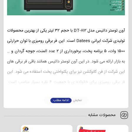
آون توستر داتیس مدل DT-۸۱۲ با حجم ۳۲ لیتر یکی از بهترین محصولات
تولیدی شرکت ایرانی Datees است. این فر برقی رومیزی با توان حرارتی
۱۵۰۰ وات، ۵ برنامه پخت، برخورداری از ۲ عدد المنت، جوجه گردان و …
به بازار ارائه می شود. در این آون توستر داتیس همانند باقی فر برقی های
این شرکت از فن کانوکشن نیز برای یکنواختی پخت استفاده می شود. این
فر برقی رومیزی برای خانواده ی با جمعیت ۴ نفره بسیار مناسب است.
ابعاد این محصول به گونه ای است که به راحتی داخل آشپزخانه های
نمایش
ادامه مطلب
کوچک جا می شود. قیمت آون توستر داتیس مدل DT-۸۱۲ به دلیل ایرانی
بودن این دستگاه مناسب است و برای خرید گزینه ی بسیار خوبی می
محصولات مشابه
باشد.