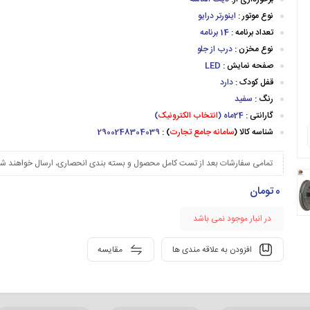
نوع موتور :
اینورتر درایو
تعداد برنامه :
14 برنامه
نوع مخزن :
درب از جلو
صفحه نمایش :
LED
قفل کودک :
دارد
رنگ :
سفید
گارانتی :
24ماه (
انتخاب الکترونیک
)
شناسه کالا (
سامانه جامع تجارت
) :
2900248304039
تمامی سفارشات بعد از تست کامل محصول و بسته بندی انحصاری، ارسال خواهند شد
0
تومان
در انبار موجود نمی باشد
افزودن به علاقه مندی ها
مقایسه