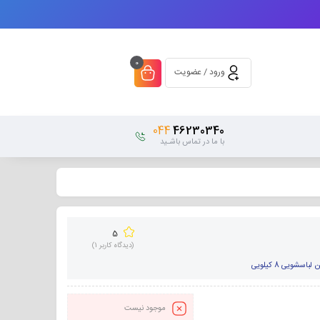
0
ورود / عضویت
044
46230340
با ما در تماس باشـید
5
(دیدگاه کاربر
1
)
باسشویی 8 کیلویی
موجود نیست