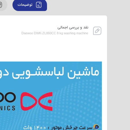
توضیحات
نقد و بررسی اجمالی
Daewoo DWK-ZL860CC 8 kg washing machine