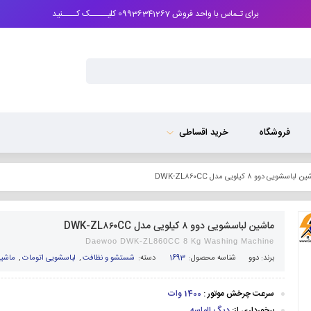
برای تـماس با واحد فروش 09936341267 کلیـــــک کــــنید
فروشگاه
خرید اقساطی
لباسشویی دوو ۸ کیلویی مدل DWK-ZL۸۶۰CC
ماشین لباسشویی دوو ۸ کیلویی مدل DWK-ZL۸۶۰CC
Daewoo DWK-ZL860CC 8 Kg Washing Machine
برند:
دوو
شناسه محصول:
1693
دسته:
شستشو و نظافت
,
لباسشویی اتومات
,
ماشین ل
سرعت چرخش موتور :
1400 وات
برخورداری از:
دیگ الماسه