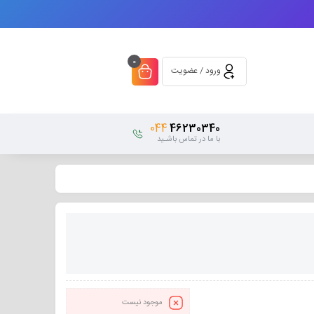
0
ورود / عضویت
044
46230340
با ما در تماس باشـید
موجود نیست