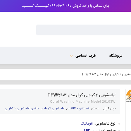
برای تـماس با واحد فروش 09936341267 کلیـــــک کــــنید
فروشگاه
خرید اقساطی
 کیلویی کرال مدل TFW۲۶۱۰۳
لباسشویی ۶ کیلویی کرال مدل TFW۲۶۱۰۳
Coral Washing Machine Model 26103W
برند:
کرال
دسته:
شستشو و نظافت
,
لباسشویی اتومات
,
ماشین لباسشویی 6 کیلویی
نوع لباسشویی :
اتوماتیک
صفحه نمایش :
LED