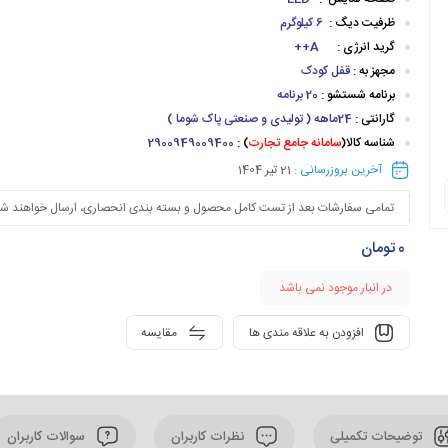
ظرفیت دیگ :
6 کیلوگرم
گرید انرژی :
A++
مجهز به :
قفل کودک
برنامه شستشو :
20 برنامه
گارانتی :
24ماهه
( تولیدی و صنعتی پاک شوما )
شناسه کالا(
سامانه جامع تجارت
) :
2900949009400
آخرین بروزرسانی :
21 تیر 1404
تمامی سفارشات بعد از تست کامل محصول و بسته بندی انحصاری، ارسال خواهند شد
0
تومان
در انبار موجود نمی باشد
افزودن به علاقه مندی ها
مقایسه
توضیحات تکمیلی
نظرات کاربران
سوالات کاربران