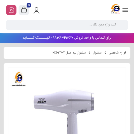
0
برای تـماس با واحد فروش 09936341267 کلیـــــک کــــنید
لوازم شخصی
سشوار
سشوار بیم مدل HD-۳۷۰۲