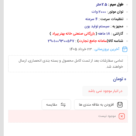
طول سیم :
2.5 متر
توان موتور :
2000 وات
تنظیمات سرعت :
4 سرعته
مجهز به :
سیستم تولید یون
گارانتی :
18 ماهه
(
بازرگانی صنعتی خانه بهتر پیراد
)
شناسه کالا(
سامانه جامع تجارت
) :
2901009300567
آخرین بروزرسانی :
23 خرداد 1405
تمامی سفارشات بعد از تست کامل محصول و بسته بندی انحصاری، ارسال
خواهند شد.
0
تومان
در انبار موجود نمی باشد
افزودن به علاقه مندی ها
مقایسه
موجود نیست