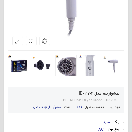
سشوار بیم مدل HD-۳۷۰۲
BEEM Hair Dryer Model HD-3702
برند:
بیم
شناسه محصول:
572
دسته:
سشوار
,
لوازم شخصی
رنگ :
سفید
نوع موتور :
AC