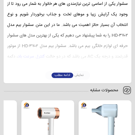
سشوار یکی از اساسی ترین نیازمندی های هر خانوار به شمار می رود تا از
وجود یک آرایش زیبا و موهای لخت و جذاب برخوردار شویم و نوع
انتخاب آن بسیار حائز اهمیت می باشد. ما در این متن سشوار بیم مدل
HD-۳۷۰۲ را به شما پیشنهاد می دهیم که یکی از بهترین مدل های سشوار
حرفه ای لوازم خانگی بیم می باشد.
سشوار بیم مدل HD-۳۷۰۲ از موتور
قدرتمند و درجه یک AC می باشد که در دو حالت
کنترل سرعت باد
، دکمه
خنک سازی سریع هوا بهره می برد.
بر روی بدنه سشوار beem مدل
نمایش
ادامه مطلب
HD-۳۷۰۲ دکمه کشویی و دکمه ی (کول شات) وجود دارد که دکمه های
کشویی به ترتیب وظیفه ی روشن / خاموش کردن و تنظیم سرعت دستگاه
محصولات مشابه
و کنترل دما را بر عهده دارد و دکمه ی باد سرد موقت (کول شات) نیز که به
+
صورت فشاری بوده جهت خروج باد سرد لحظه ای از سشوار می باشد.
از
دیگر ویژگی های این مدل می توان به چراغ نمایشگر LED، دو عدد شانه
حالت دهنده و متمرکز کننده باد، دارای
قطع کن خودکار
، قابلیت جدا سازی