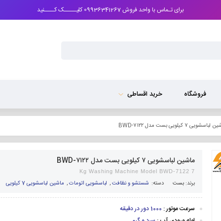
برای تـماس با واحد فروش 09936341267 کلیـــــک کــــنید
فروشگاه
خرید اقساطی
باسشویی ۷ کیلویی بست مدل BWD-۷۱۲۲
ماشین لباسشویی ۷ کیلویی بست مدل BWD-۷۱۲۲
7 Kg Washing Machine Model BWD-7122
برند:
بست
دسته:
شستشو و نظافت
,
لباسشویی اتومات
,
ماشین لباسشویی 7 کیلویی
سرعت موتور :
1000 دور در دقیقه
لوله ورودی آب :
سرد و گرم