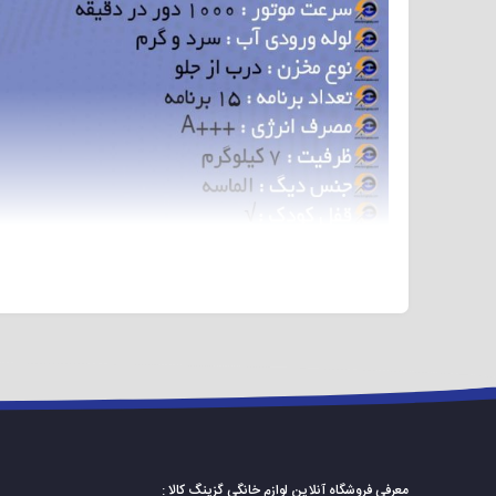
از قفل کودک برخوردار است. مصرف انرژی این لباسشویی +++A میباشد. این لباسشویی از شستشوی اقتصادی و سریع برخوردار میباشد.
معرفی فروشگاه آنلاین لوازم خانگی گزینگ کالا :