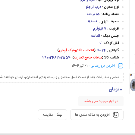
نوع مخزن :
درب از جلو
تعداد برنامه :
15 برنامه
مصرف انرژی :
+++A
ظرفیت :
7 کیلوگرم
جنس دیگ :
الماسه
قفل کودک :
√
گارانتی :
24 ماه
(
انتخاب الکترونیک آرمان
)
شناسه کالا (
سامانه جامع تجارت
):
2900248302554
آخرین بروزرسانی :
21 تیر 1404
تمامی سفارشات بعد از تست کامل محصول و بسته بندی انحصاری، ارسال خواهند شد
0
تومان
در انبار موجود نمی باشد
افزودن به علاقه مندی ها
مقایسه