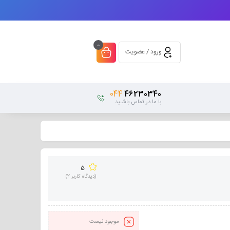
0
ورود / عضویت
044
46230340
با ما در تماس باشـید
5
(دیدگاه کاربر
2
)
موجود نیست