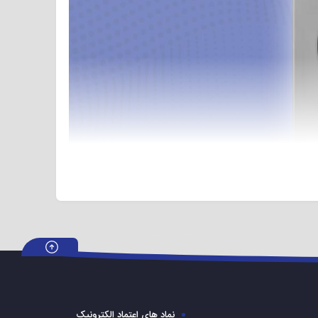
 لباسشویی ۷ کیلویی بست مدل BWD-۷۱۲۲ یکی از بهترین ماشین لباسشویی های برند BOST است. سرعت موتور این لباسشویی ۱۰۰۰ دور در دقیقه میباشد. فناوری نانو سیلور از مزیت های لباسشویی
بست است. برنامه نانو سیلور باعث از بین بردن بوهای نامطبوع لباس ها میباشد. این دستگاه دارای ۱۵ برنامه شستشو است. این لباسشویی قابلیت تنظیم دمای آب را دارا میباشد. ماشین لباسشویی ۷ کیلویی بست
نماد های اعتماد الکترونیک