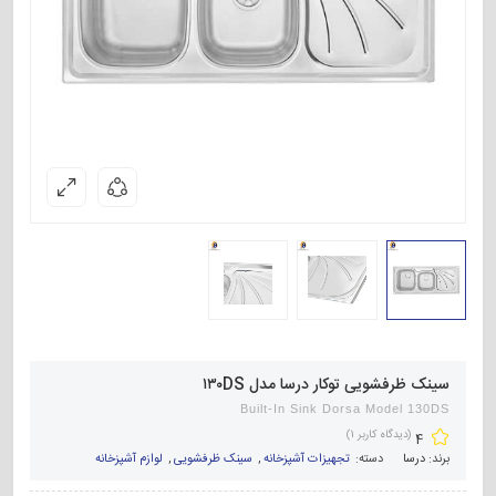
سینک ظرفشویی توکار درسا مدل ۱۳۰DS
Built-In Sink Dorsa Model 130DS
(دیدگاه کاربر
1
)
4
برند:
درسا
دسته:
تجهیزات آشپزخانه
,
سینک ظرفشویی
,
لوازم آشپزخانه