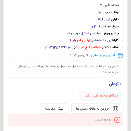
تعداد لگن :
2
نوع نصب :
توکار
دارای نوار :
PU
طرح سینک :
فانتزی
جنس ورق :
استنلس استیل درجه یک
گارانتی :
60 ماهه (
بازرگانی آذر رایا
)
شناسه کالا (
سامانه جامع تجارت
) :
2903125879410
آخرین بروزرسانی :
9 بهمن 1402
تمامی سفارشات بعد از تست کامل محصول و بسته بندی انحصاری، ارسال
خواهند شد.
0
تومان
در انبار موجود نمی باشد
افزودن به علاقه مندی ها
مقایسه
موجود نیست