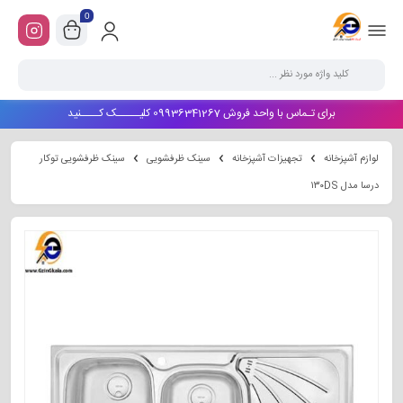
0
برای تـماس با واحد فروش 09936341267 کلیـــــک کــــنید
لوازم آشپزخانه
تجهیزات آشپزخانه
سینک ظرفشویی
سینک ظرفشویی توکار
درسا مدل ۱۳۰DS