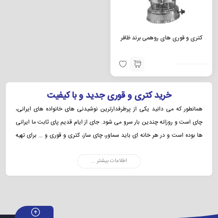
کتری و قوری های روهمی برند ظافر
خرید کتری و قوری جدید و با کیفیت
همانطور که می دانید یکی از پرطرفدارترین نوشیدنی های خانواده های ایرانی،
چای است و روزانه چندین بار سرو می شود. جای از ایام قدیم پای ثابت ما ایرانی
ها بوده است و در هر خانه ای باید سماور، چای ساز، کتری و قوری و … برای تهیه
چای خوش طعم موجود باشد. درست کردن چای معمولا زمان بر است و حتما باید از
اطلاعات بیشتر ...
وسیله های برقی یا گازی استفده کنید. ما در این متن قصد داریم انواع مدل کتری
و قوری را به شما معرفی کنیم که امروزه بسیار پرفروش هستند. انواع مدل کتری و
قوری جدید از جمله روگازی، برقی و … با قیمت های مختلف در بازار موجود هستند.
شما باید با توجه به نیازی که دارید یک مدل کتری و قوری باکیفیت را خریداری
کنید. ما در این متن امکانات و قیمت کتری و قوری های جدید و شیک را بررسی