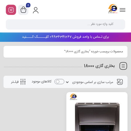
0
برای تـماس با واحد فروش 09936341267 کلیـــــک کــــنید
محصولات برچسب خورده “بخاری گازی 18000”
بخاری گازی 18000
کالاهای موجود
فیلـتر