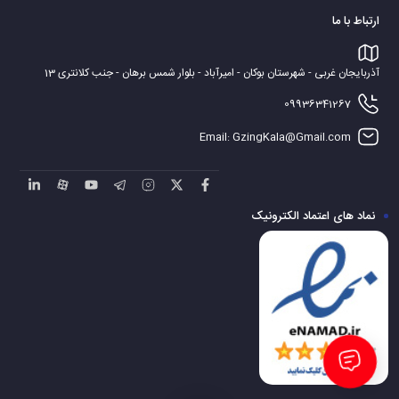
18 هزار نیک کالا مدل آفتاب می توان به حجم گرمادهی آن به میزان تقریبی 175
ارتباط با ما
مترمکعب و حداقل و حداکثر قدرت حرارتی به ترتیب 3800 و 8100 کیلوکالری در
ساعت اشاره کرد. این بخاری دارای ارتفاع 755 میلی متر و طول 780 میلی متر و
آذربایجان غربی - شهرستان بوکان - امیرآباد - بلوار شمس برهان - جنب کلانتری 13
عرض 275 میلی متر است و فضای زیادی را اشغال نمی کند.
بخاری 18000 نیک کالا مدل آفتاب مجهز به سه نوع سیستم ایمنی است که یکی از
09936341267
آن ها سیستم ترموکوپل است و در صورت خاموش شدن تصادفی شعله بخاری،
Email: GzingKala@Gmail.com
جریان گاز را به صورت خودکار قطع می کند. سیستم کنترل اکسیژن محیط ODS
باعث می شود در صورت کاهش اکسیژن موجود در محیط، جریان گاز به طور کامل
قطع شود. سیستم گاورنر نیز وظیفه ی تنظیم فشار گاز وزودی به بخاری را بر عهده
نماد های اعتماد الکترونیک
دارد و اگر تغییراتی در فشار ورودی گاز ایجاد شود، این سیستم فشار خروجی را در
محدوده ای معین ثابت نگه می دارد. قیمت بخاری گازی 18000 نیک کالا مدل
آفتاب با توجه به امکانات و عملکرد خوبی که دارد بسیار مناسب و به صرفه است.