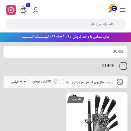
0
برای تـماس با واحد فروش 09936341267 کلیـــــک کــــنید
GORIS
GORIS
کالاهای موجود
فیلـتر
ناموجود