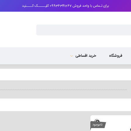
برای تـماس با واحد فروش 09936341267 کلیـــــک کــــنید
فروشگاه
خرید اقساطی
ناموجود