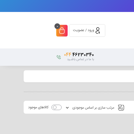
0
ورود / عضویت
044
46230340
با ما در تماس باشـید
کالاهای موجود