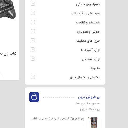
دکوراسیون خانگی
سرمایشی و گرمایشی
شستشو و نظافت
صوتی و تصویری
طرح های تخفیف
لوازم آشپزخانه
کباب زن دس
لوازم شخصی
متفرقه
یخچال و یخچال فریزر
پر فروش ترین
محبوب ترین ها
پر بحث ترین
پتو شور 35 کیلویی آذران برتر مدل بی نظیر