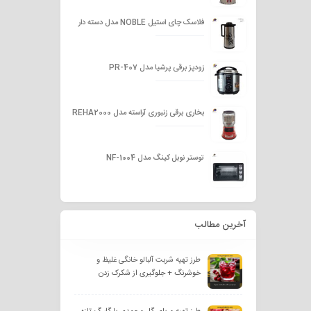
فلاسک چای استیل NOBLE مدل دسته دار
زودپز برقی پرشیا مدل PR-407
بخاری برقی زنبوری آراسته مدل REHA2000
توستر نوبل کینگ مدل NF-1004
آخرین مطالب
طرز تهیه شربت آلبالو خانگی غلیظ و
خوشرنگ + جلوگیری از شکرک زدن